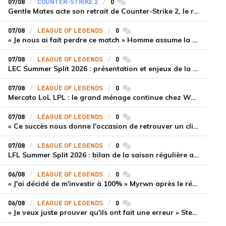
07/08
COUNTER-STRIKE 2
0
commentaires
Gentle Mates acte son retrait de Counter-Strike 2, le roster ibérique libéré
07/08
LEAGUE OF LEGENDS
0
commentaires
« Je nous ai fait perdre ce match » Homme assume la responsabilité de la défaite de HLE face à Gen.G
07/08
LEAGUE OF LEGENDS
0
commentaires
LEC Summer Split 2026 : présentation et enjeux de la troisième semaine de compétition
07/08
LEAGUE OF LEGENDS
0
commentaires
Mercato LoL LPL : le grand ménage continue chez Weibo Gaming, Jiejie quitte le navire au profit de Xiaohao
07/08
LEAGUE OF LEGENDS
0
commentaires
« Ce succès nous donne l'occasion de retrouver un climat beaucoup plus positif » Ryu et Canyon soulagés après la victoire de Gen.G sur HLE
07/08
LEAGUE OF LEGENDS
0
commentaires
LFL Summer Split 2026 : bilan de la saison régulière avec Solary en tête
06/08
LEAGUE OF LEGENDS
0
commentaires
« J'ai décidé de m'investir à 100% » Myrwn après le réveil de Movistar KOI face à Fnatic
06/08
LEAGUE OF LEGENDS
0
commentaires
« Je veux juste prouver qu'ils ont fait une erreur » Stend se confie sur son mercato chaotique et ses ambitions avec Shifters