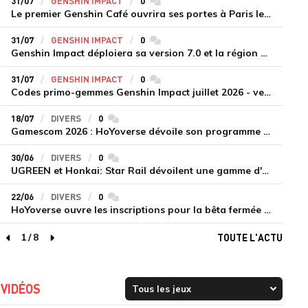
31/07
GENSHIN IMPACT
0
commentaires
Le premier Genshin Café ouvrira ses portes à Paris le 14 août
31/07
GENSHIN IMPACT
0
commentaires
Genshin Impact déploiera sa version 7.0 et la région de Snezhnaya le 12 août
31/07
GENSHIN IMPACT
0
commentaires
Codes primo-gemmes Genshin Impact juillet 2026 - version 7.0
18/07
DIVERS
0
commentaires
Gamescom 2026 : HoYoverse dévoile son programme et présente deux nouveaux jeux inédits
30/06
DIVERS
0
commentaires
UGREEN et Honkai: Star Rail dévoilent une gamme d'accessoires de recharge en édition limitée
22/06
DIVERS
0
commentaires
HoYoverse ouvre les inscriptions pour la bêta fermée de Honkai : Nexus Anima
1
/
8
TOUTE L'ACTU
page précédente
page suivante
VIDÉOS