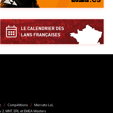
c
Compétitions
Mercato LoL
v 2, MNT, ERL et EMEA Masters