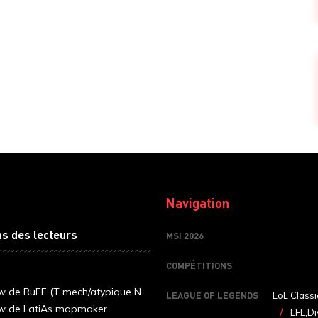
Navigation
ns des lecteurs
MSI 2026
COMPÉTITIONS
ew de RuFF (T mech/atypique N...
LEAGUE OF LEGENDS
LoL Classi
ew de LatiAs mapmaker
LFL,Di