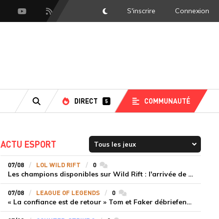
S'inscrire
Connexion
DarkMode
scord
Youtube
Flux RSS
DIRECT
COMMUNAUTÉ
5
RECHERCHE
ACTU ESPORT
07/08
LOL WILD RIFT
0
commentaires
Les champions disponibles sur Wild Rift : l'arrivée de Cho'Gath
07/08
LEAGUE OF LEGENDS
0
commentaires
« La confiance est de retour » Tom et Faker débriefent la victoire convaincante de T1 face à Dplus KIA