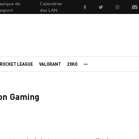
exique de
Calendrier
Facebook
Twitter
Instagram
'esport
des LAN
Di
ROCKET LEAGUE
VALORANT
2XKO
AUTRES PORTAILS
ion Gaming