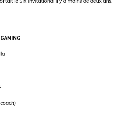
rtait le Six Invitational il y a moins de deux ans.
 GAMING
lla
s
 coach)