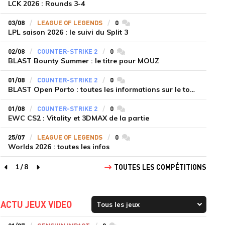
LCK 2026 : Rounds 3-4
03/08
LEAGUE OF LEGENDS
0
commentaires
LPL saison 2026 : le suivi du Split 3
02/08
COUNTER-STRIKE 2
0
commentaires
BLAST Bounty Summer : le titre pour MOUZ
01/08
COUNTER-STRIKE 2
0
commentaires
BLAST Open Porto : toutes les informations sur le tournoi
01/08
COUNTER-STRIKE 2
0
commentaires
EWC CS2 : Vitality et 3DMAX de la partie
25/07
LEAGUE OF LEGENDS
0
commentaires
Worlds 2026 : toutes les infos
1
/
8
TOUTES LES COMPÉTITIONS
page précédente
page suivante
ACTU JEUX VIDEO