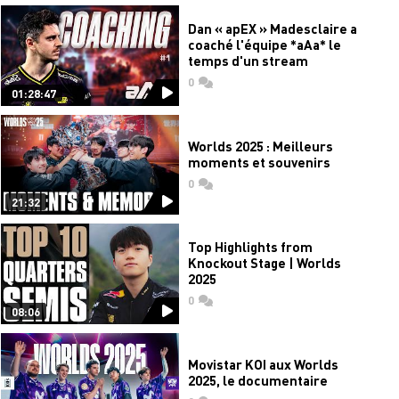
Dan « apEX » Madesclaire a
coaché l'équipe *aAa* le
temps d'un stream
0
commentaires
01:28:47
Worlds 2025 : Meilleurs
moments et souvenirs
0
commentaires
21:32
Top Highlights from
Knockout Stage | Worlds
2025
0
commentaires
08:06
Movistar KOI aux Worlds
2025, le documentaire