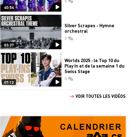
0
commentaires
40:54
Silver Scrapes - Hymne
orchestral
0
commentaires
03:37
Worlds 2025 : le Top 10 du
Play In et de la semaine 1 du
Swiss Stage
0
commentaires
07:12
VOIR TOUTES LES VIDÉOS