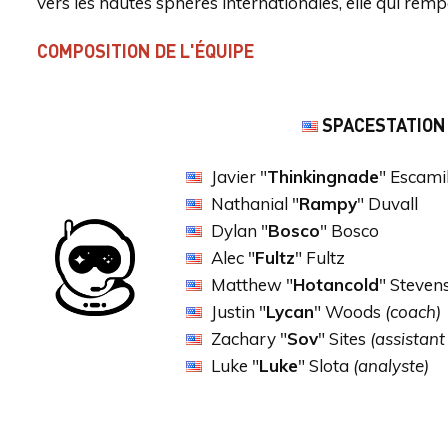
vers les hautes sphères internationales, elle qui rempo
COMPOSITION DE L'ÉQUIPE
SPACESTATION
Javier "
Thinkingnade
" Escami
Nathanial "
Rampy
" Duvall
Dylan "
Bosco
" Bosco
Alec "
Fultz
" Fultz
Matthew "
Hotancold
" Steven
Justin "
Lycan
" Woods
(coach)
Zachary "
Sov
" Sites
(assistant
Luke "
Luke
" Slota
(analyste)