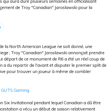
 qui aura duré plusieurs semaines en officialisant
çement de Troy "Canadian" Jaroslawski pour la
de la North American League ne soit donné, une
Siege ; Troy "Canadian" Jaroslawski annonçait prendre
t. Le départ de ce monument de R6 a été un réel coup de
 du repartir de l'avant et disputer le premier split de
tive pour trouver un joueur à même de combler
int GUTS Gaming
un Six Invitational pendant lequel Canadian a dû être
estation a vécu un début de saison relativement