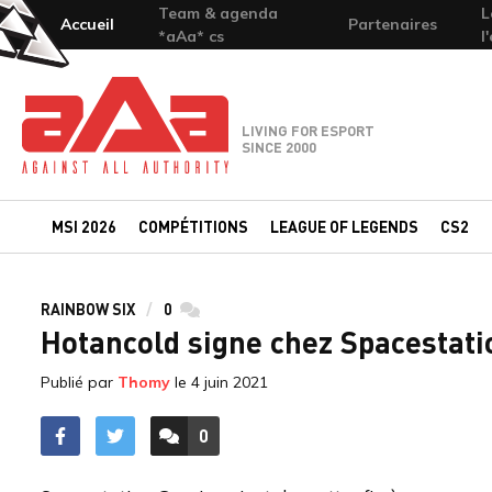
Team & agenda
L
Accueil
Partenaires
*aAa* cs
l
Team-aAa - against All authority
LIVING FOR ESPORT
SINCE 2000
MSI 2026
COMPÉTITIONS
LEAGUE OF LEGENDS
CS2
RAINBOW SIX
0
commentaires
Hotancold signe chez Spacestat
Publié par
Thomy
le
4 juin 2021
0
ACCÉDER AUX
COMMENTAIRES