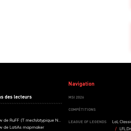
Navigation
ns des lecteurs
MSI 2026
COMPÉTITIONS
ew de RuFF (T mech/atypique N...
LEAGUE OF LEGENDS
LoL Classi
ew de LatiAs mapmaker
LFL,Di