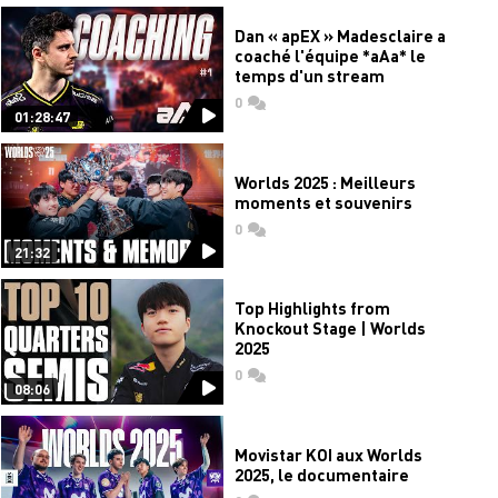
Dan « apEX » Madesclaire a
coaché l'équipe *aAa* le
temps d'un stream
0
commentaires
01:28:47
Worlds 2025 : Meilleurs
moments et souvenirs
0
commentaires
21:32
Top Highlights from
Knockout Stage | Worlds
2025
0
commentaires
08:06
Movistar KOI aux Worlds
2025, le documentaire