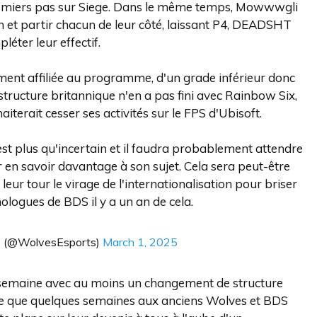
 premiers pas sur Siege. Dans le même temps, Mowwwgli
n et partir chacun de leur côté, laissant P4, DEADSHT
éter leur effectif.
ent affiliée au programme, d'un grade inférieur donc
structure britannique n'en a pas fini avec Rainbow Six,
erait cesser ses activités sur le FPS d'Ubisoft.
est plus qu'incertain et il faudra probablement attendre
en savoir davantage à son sujet. Cela sera peut-être
leur tour le virage de l'internationalisation pour briser
ologues de BDS il y a un an de cela.
s (@WolvesEsports)
March 1, 2025
e semaine avec au moins un changement de structure
reste que quelques semaines aux anciens Wolves et BDS