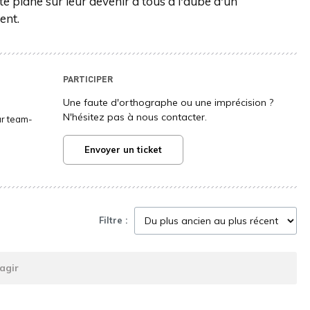
e plane sur leur devenir à tous à l'aube d'un
ent.
PARTICIPER
Une faute d'orthographe ou une imprécision ?
N'hésitez pas à nous contacter.
ur team-
Envoyer un ticket
Filtre :
agir