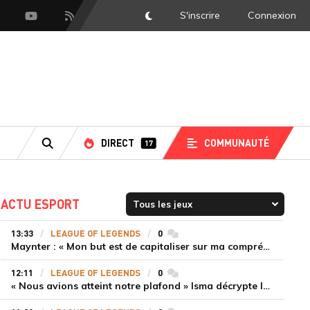
S'inscrire
Connexion
DarkMode
scord
Youtube
Flux RSS
DIRECT
COMMUNAUTÉ
17
RECHERCHE
ACTU ESPORT
13:33
LEAGUE OF LEGENDS
0
commentaires
Maynter : « Mon but est de capitaliser sur ma compréhension du jeu plutôt que sur ma mécanique pure »
12:11
LEAGUE OF LEGENDS
0
commentaires
« Nous avions atteint notre plafond » Isma décrypte le renouveau de GiantX et la victoire face à Movistar KOI