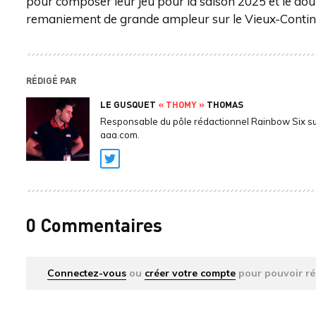
pour composer leur jeu pour la saison 2025 et le dout
remaniement de grande ampleur sur le Vieux-Contin
RÉDIGÉ PAR
LE GUSQUET
« THOMY »
THOMAS
Responsable du pôle rédactionnel Rainbow Six s
aaa.com.
Twitter
0 Commentaires
Connectez-vous
ou
créer votre compte
pour pouvoir ré