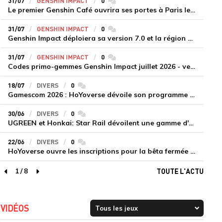
31/07
GENSHIN IMPACT
0
commentaires
Le premier Genshin Café ouvrira ses portes à Paris le 14 août
31/07
GENSHIN IMPACT
0
commentaires
Genshin Impact déploiera sa version 7.0 et la région de Snezhnaya le 12 août
31/07
GENSHIN IMPACT
0
commentaires
Codes primo-gemmes Genshin Impact juillet 2026 - version 7.0
18/07
DIVERS
0
commentaires
Gamescom 2026 : HoYoverse dévoile son programme et présente deux nouveaux jeux inédits
30/06
DIVERS
0
commentaires
UGREEN et Honkai: Star Rail dévoilent une gamme d'accessoires de recharge en édition limitée
22/06
DIVERS
0
commentaires
HoYoverse ouvre les inscriptions pour la bêta fermée de Honkai : Nexus Anima
1
/
8
TOUTE L'ACTU
page précédente
page suivante
VIDÉOS