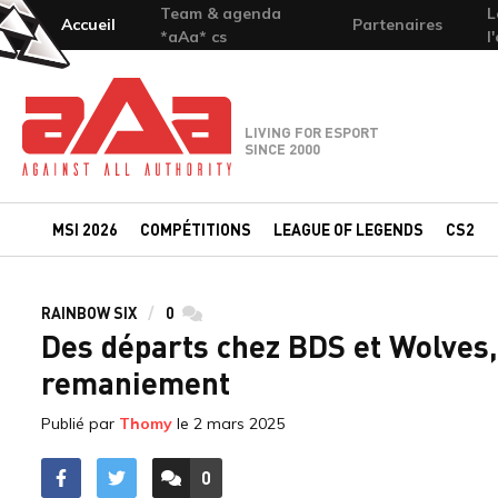
Team & agenda
L
Accueil
Partenaires
*aAa* cs
l
Team-aAa - against All authority
LIVING FOR ESPORT
SINCE 2000
MSI 2026
COMPÉTITIONS
LEAGUE OF LEGENDS
CS2
RAINBOW SIX
0
commentaires
Des départs chez BDS et Wolves, 
remaniement
Publié par
Thomy
le
2 mars 2025
0
ACCÉDER AUX
COMMENTAIRES