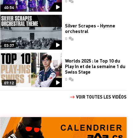
0
commentaires
40:54
Silver Scrapes - Hymne
orchestral
0
commentaires
03:37
Worlds 2025 : le Top 10 du
Play In et de la semaine 1 du
Swiss Stage
0
commentaires
07:12
VOIR TOUTES LES VIDÉOS