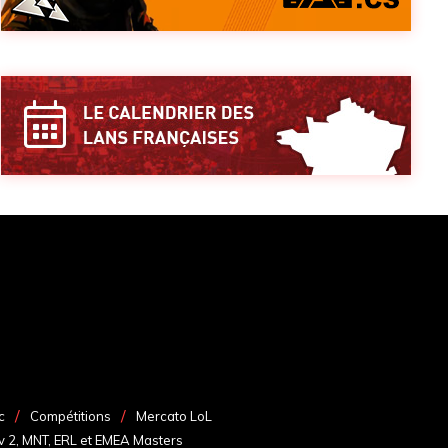
c
Compétitions
Mercato LoL
v 2, MNT, ERL et EMEA Masters