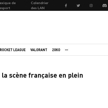
exique de
Calendrier
Facebook
Twitter
Instagram
'esport
des LAN
Di
ROCKET LEAGUE
VALORANT
2XKO
AUTRES PORTAILS
la scène française en plein