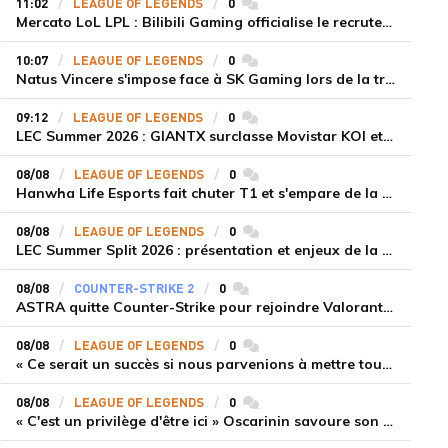
11:02
LEAGUE OF LEGENDS
0
commentaires
Mercato LoL LPL : Bilibili Gaming officialise le recrutement de Flandre sur la toplane
10:07
LEAGUE OF LEGENDS
0
commentaires
Natus Vincere s'impose face à SK Gaming lors de la troisième semaine du LEC Summer Split 2026
09:12
LEAGUE OF LEGENDS
0
commentaires
LEC Summer 2026 : GIANTX surclasse Movistar KOI et se fait une place sur le podium
08/08
LEAGUE OF LEGENDS
0
commentaires
Hanwha Life Esports fait chuter T1 et s'empare de la deuxième place du Legend Group
08/08
LEAGUE OF LEGENDS
0
commentaires
LEC Summer Split 2026 : présentation et enjeux de la troisième semaine de compétition
08/08
COUNTER-STRIKE 2
0
commentaires
ASTRA quitte Counter-Strike pour rejoindre Valorant et la scène compétitive Game Changers
08/08
LEAGUE OF LEGENDS
0
commentaires
« Ce serait un succès si nous parvenions à mettre tous les joueurs à niveau pour espérer atteindre les playoffs », Nukeduck et Mithy après la victoire de Team Heretics
08/08
LEAGUE OF LEGENDS
0
commentaires
« C'est un privilège d'être ici » Oscarinin savoure son retour en LEC et prépare sa revanche