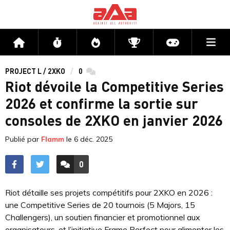
Me
Accueil
Flux
Directs
Compétitions
Actu jeux v
PROJECT L / 2XKO
0
commentaires
Riot dévoile la Competitive Series
2026 et confirme la sortie sur
consoles de 2XKO en janvier 2026
Publié par
Flamm
le
6 déc. 2025
0
ACCÉDER AUX
COMMENTAIRES
Riot détaille ses projets compétitifs pour 2XKO en 2026 :
une Competitive Series de 20 tournois (5 Majors, 15
Challengers), un soutien financier et promotionnel aux
organisateurs, et l’initiative Frame Perfect pour alimenter les