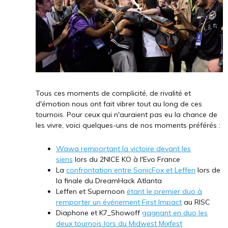
Tous ces moments de complicité, de rivalité et
d'émotion nous ont fait vibrer tout au long de ces
tournois. Pour ceux qui n'auraient pas eu la chance de
les vivre, voici quelques-uns de nos moments préférés :
Wawa remportant la victoire devant les
siens
lors du 2NICE KO à l'Evo France
La
confrontation entre SonicFox et Leffen
lors de
la finale du DreamHack Atlanta
Leffen et Supernoon
étant le premier duo à
remporter un événement First Impact
au RISC
Diaphone et K7_Showoff
gagnant en duo les
deux tournois lors du Midwest Mixfest