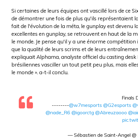
Si certaines de leurs équipes ont vascillé lors de ce Six
de démontrer une fois de plus qu'ils représentaient la
fait de l'évolution de la méta, le gunplay est devenu la
excellentes en gunplay, se retrouvent en haut de la m
le monde. Je pense qu'il y a une énorme compétition ici
que la qualité de leurs scrims et de leurs entraîneme
expliquait Alphama, analyste officiel du casting des
brésiliennes vasciller un tout petit peu plus, mais e
le monde ». a-t-il conclu.
Finals 
--------
@w7mesports
@G2esports
@v
@nade_R6
@igoorctg
@Abreuzaooo
@ia
pic.t
— Sébastien de Saint-Angel @ S