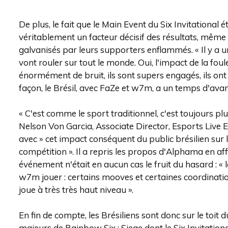
De plus, le fait que le Main Event du Six Invitational é
véritablement un facteur décisif des résultats, même 
galvanisés par leurs supporters enflammés. « Il y a u
vont rouler sur tout le monde. Oui, l'impact de la foul
énormément de bruit, ils sont supers engagés, ils ont l
façon, le Brésil, avec FaZe et w7m, a un temps d'ava
« C'est comme le sport traditionnel, c'est toujours pl
Nelson Von Garcia, Associate Director, Esports Live Eve
avec » cet impact conséquent du public brésilien sur l
compétition ». Il a repris les propos d'Alphama en af
événement n'était en aucun cas le fruit du hasard : « l
w7m jouer : certains mooves et certaines coordination,
joue à très très haut niveau ».
En fin de compte, les Brésiliens sont donc sur le toit
majeurs de Rainbow Six : Siege dont le Six Invitation