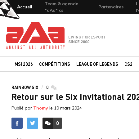
Team & agenda
L
Accueil
Partenaires
*aAa* cs
l
Team-aAa - against All authority
LIVING FOR ESPORT
SINCE 2000
MSI 2026
COMPÉTITIONS
LEAGUE OF LEGENDS
CS2
RAINBOW SIX
0
commentaires
Retour sur le Six Invitational 20
Publié par
Thomy
le
10 mars 2024
0
ACCÉDER AUX
COMMENTAIRES