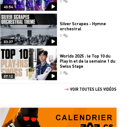
0
commentaires
40:54
Silver Scrapes - Hymne
orchestral
0
commentaires
03:37
Worlds 2025 : le Top 10 du
Play In et de la semaine 1 du
Swiss Stage
0
commentaires
07:12
VOIR TOUTES LES VIDÉOS