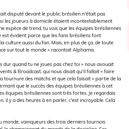
tait disputé devant le public brésilien n'était pas
si les joueurs à domicile étaient incontestablement
ne espèce de trend, tu vois que les équipes brésiliennes
e est évident parce que les fans brésiliens font
a culture aussi du fan. Mais, en plus de ça, de toute
nce sur tout le monde » racontait Alphama.
us dur quand tu ne joues pas chez toi » nous avouait
nts & Broadcast, qui nous disait qu'il fallait « faire
a tournure des matchs et que cela faisait « partie de la
firmant que le succès des équipes brésiliennes à cet
es équipes brésiliennes sont très fortes. Je regardais
 il y a des heures à en parler, c'est incroyable. Cela
 du monde, vainqueurs des trois derniers tournois
al, le championnat du monde de la discipline. Ses