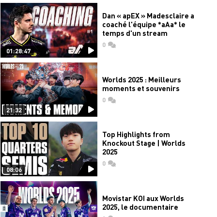
Dan « apEX » Madesclaire a
coaché l'équipe *aAa* le
temps d'un stream
0
commentaires
01:28:47
Worlds 2025 : Meilleurs
moments et souvenirs
0
commentaires
21:32
Top Highlights from
Knockout Stage | Worlds
2025
0
commentaires
08:06
Movistar KOI aux Worlds
2025, le documentaire