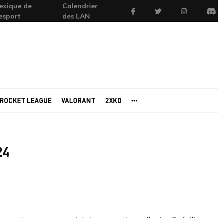
exique de
Calendrier
Facebook
Twitter
Instagram
'esport
des LAN
Di
ROCKET LEAGUE
VALORANT
2XKO
AUTRES PORTAILS
24