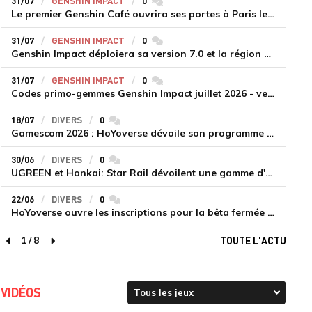
31/07
GENSHIN IMPACT
0
commentaires
Le premier Genshin Café ouvrira ses portes à Paris le 14 août
31/07
GENSHIN IMPACT
0
commentaires
Genshin Impact déploiera sa version 7.0 et la région de Snezhnaya le 12 août
31/07
GENSHIN IMPACT
0
commentaires
Codes primo-gemmes Genshin Impact juillet 2026 - version 7.0
18/07
DIVERS
0
commentaires
Gamescom 2026 : HoYoverse dévoile son programme et présente deux nouveaux jeux inédits
30/06
DIVERS
0
commentaires
UGREEN et Honkai: Star Rail dévoilent une gamme d'accessoires de recharge en édition limitée
22/06
DIVERS
0
commentaires
HoYoverse ouvre les inscriptions pour la bêta fermée de Honkai : Nexus Anima
1
/
8
TOUTE L'ACTU
page précédente
page suivante
VIDÉOS