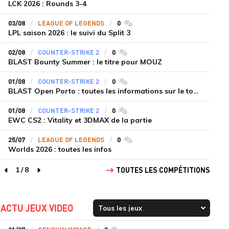
LCK 2026 : Rounds 3-4
03/08
LEAGUE OF LEGENDS
0
commentaires
LPL saison 2026 : le suivi du Split 3
02/08
COUNTER-STRIKE 2
0
commentaires
BLAST Bounty Summer : le titre pour MOUZ
01/08
COUNTER-STRIKE 2
0
commentaires
BLAST Open Porto : toutes les informations sur le tournoi
01/08
COUNTER-STRIKE 2
0
commentaires
EWC CS2 : Vitality et 3DMAX de la partie
25/07
LEAGUE OF LEGENDS
0
commentaires
Worlds 2026 : toutes les infos
1
/
8
TOUTES LES COMPÉTITIONS
page précédente
page suivante
ACTU JEUX VIDEO