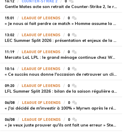
16:12
COUNTER-STRIKE 2
0
commentaires
Gentle Mates acte son retrait de Counter-Strike 2, le roster ibérique libéré
15:01
LEAGUE OF LEGENDS
0
commentaires
« Je nous ai fait perdre ce match » Homme assume la responsabilité de la défaite de HLE face à Gen.G
13:02
LEAGUE OF LEGENDS
0
commentaires
LEC Summer Split 2026 : présentation et enjeux de la troisième semaine de compétition
11:19
LEAGUE OF LEGENDS
0
commentaires
Mercato LoL LPL : le grand ménage continue chez Weibo Gaming, Jiejie quitte le navire au profit de Xiaohao
10:16
LEAGUE OF LEGENDS
0
commentaires
« Ce succès nous donne l'occasion de retrouver un climat beaucoup plus positif » Ryu et Canyon soulagés après la victoire de Gen.G sur HLE
09:20
LEAGUE OF LEGENDS
0
commentaires
LFL Summer Split 2026 : bilan de la saison régulière avec Solary en tête
06/08
LEAGUE OF LEGENDS
0
commentaires
« J'ai décidé de m'investir à 100% » Myrwn après le réveil de Movistar KOI face à Fnatic
06/08
LEAGUE OF LEGENDS
0
commentaires
« Je veux juste prouver qu'ils ont fait une erreur » Stend se confie sur son mercato chaotique et ses ambitions avec Shifters