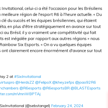
 Invitational, celui-ci a été l'occasion pour les Brésiliens
 meilleure région de l'esport R6 à l'heure actuelle. « Du
 clé du succès et les équipes brésiliennes, qui étaient
éta, en plus d'être stratégiquement en avance sur tout
 au Brésil, il y a vraiment une compétitivité qui fait
nts est inégalée par rapport aux autres régions » nous
k Rainbow Six Esports. « On a vu quelques équipes
lles ont clairement encore énormément d'avance sur tout
Day 2 at
#SixInvitational
irtuspro
@HerdsZZ
@FelipoX
@kheyzefps
@joao92R6
inchambers
@R6esports
@R6esportsBR
@BLASTEsports
witter.com/mVmnWBPTAj
ixInvitational (@sebstangel)
February 24, 2024