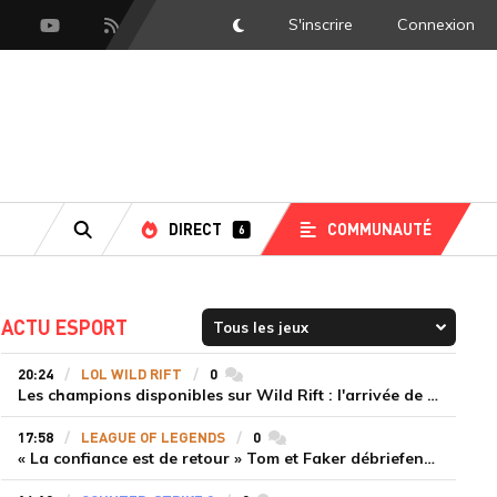
S'inscrire
Connexion
DarkMode
scord
Youtube
Flux RSS
DIRECT
COMMUNAUTÉ
6
RECHERCHE
ACTU ESPORT
20:24
LOL WILD RIFT
0
commentaires
Les champions disponibles sur Wild Rift : l'arrivée de Cho'Gath
17:58
LEAGUE OF LEGENDS
0
commentaires
« La confiance est de retour » Tom et Faker débriefent la victoire convaincante de T1 face à Dplus KIA