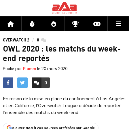
Me
Accueil
Flux
Directs
Compétitions
Actu jeux v
OVERWATCH 2
0
commentaires
OWL 2020 : les matchs du week-
end reportés
Publié par
Flamm
le
20 mars 2020
0
ACCÉDER AUX
COMMENTAIRES
En raison de la mise en place du confinement à Los Angeles
et en Californie, l'Overwatch League a décidé de reporter
l'ensemble des matchs du week-end.
Ajoutez aAa à vos sources préférées sur Google