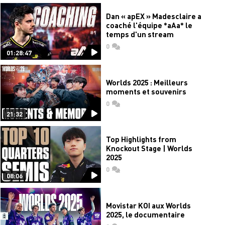
Dan « apEX » Madesclaire a
coaché l'équipe *aAa* le
temps d'un stream
0
commentaires
01:28:47
Worlds 2025 : Meilleurs
moments et souvenirs
0
commentaires
21:32
Top Highlights from
Knockout Stage | Worlds
2025
0
commentaires
08:06
Movistar KOI aux Worlds
2025, le documentaire