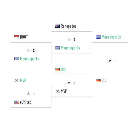
Renegades
BOOT
Mousesports
0 -
2
Mousesports
0 -
2
Mousesports
2
- 0
BIG
MVP
BIG
2
- 1
MVP
2
- 0
eUnited