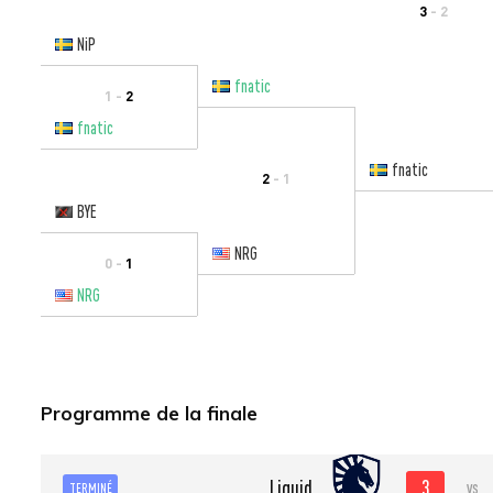
3
- 2
NiP
fnatic
1 -
2
fnatic
fnatic
2
- 1
BYE
NRG
0 -
1
NRG
Programme de la finale
3
Liquid
vs
TERMINÉ