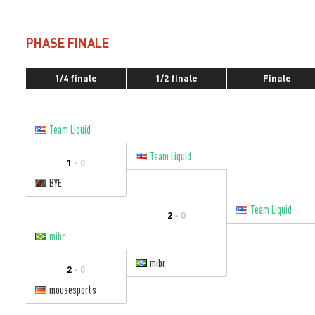
PHASE FINALE
1/4 finale
1/2 finale
Finale
Team Liquid
Team Liquid
1
- 0
BYE
Team Liquid
2
- 0
mibr
mibr
2
- 0
mousesports