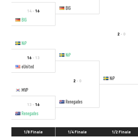
BIG
14 -
16
BIG
2
- 0
NiP
NiP
16
- 13
eUnited
NiP
2
- 0
MVP
Renegades
13 -
16
Renegades
1/8 Finale
1/4 Finale
1/2 Finale