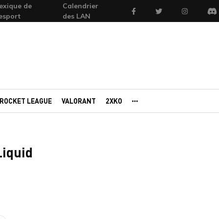
exique de
Calendrier
Facebook
Twitter
Instagram
'esport
des LAN
Di
ROCKET LEAGUE
VALORANT
2XKO
AUTRES PORTAILS
Liquid