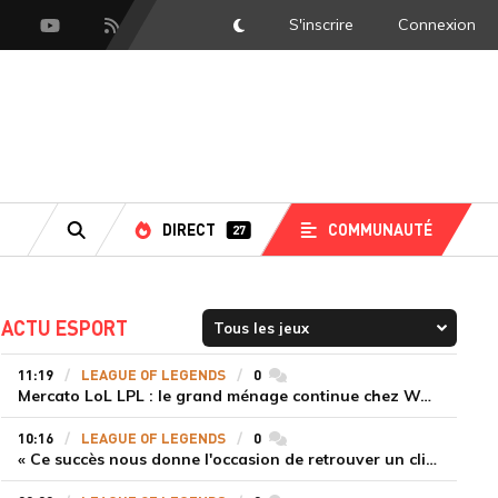
S'inscrire
Connexion
DarkMode
scord
Youtube
Flux RSS
DIRECT
COMMUNAUTÉ
27
RECHERCHE
ACTU ESPORT
11:19
LEAGUE OF LEGENDS
0
commentaires
Mercato LoL LPL : le grand ménage continue chez Weibo Gaming, Jiejie quitte le navire au profit de Xiaohao
10:16
LEAGUE OF LEGENDS
0
commentaires
« Ce succès nous donne l'occasion de retrouver un climat beaucoup plus positif » Ryu et Canyon soulagés après la victoire de Gen.G sur HLE