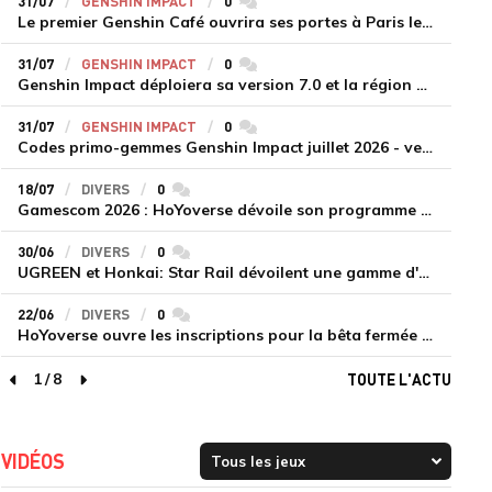
31/07
GENSHIN IMPACT
0
commentaires
Le premier Genshin Café ouvrira ses portes à Paris le 14 août
31/07
GENSHIN IMPACT
0
commentaires
Genshin Impact déploiera sa version 7.0 et la région de Snezhnaya le 12 août
31/07
GENSHIN IMPACT
0
commentaires
Codes primo-gemmes Genshin Impact juillet 2026 - version 7.0
18/07
DIVERS
0
commentaires
Gamescom 2026 : HoYoverse dévoile son programme et présente deux nouveaux jeux inédits
30/06
DIVERS
0
commentaires
UGREEN et Honkai: Star Rail dévoilent une gamme d'accessoires de recharge en édition limitée
22/06
DIVERS
0
commentaires
HoYoverse ouvre les inscriptions pour la bêta fermée de Honkai : Nexus Anima
1
/
8
TOUTE L'ACTU
page précédente
page suivante
VIDÉOS