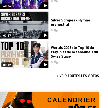
0
commentaires
40:54
Silver Scrapes - Hymne
orchestral
0
commentaires
03:37
Worlds 2025 : le Top 10 du
Play In et de la semaine 1 du
Swiss Stage
0
commentaires
07:12
VOIR TOUTES LES VIDÉOS