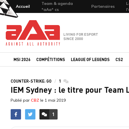
Team & agenda
L
Accueil
Partenaires
*aAa* cs
l
Team-aAa - against All authority
LIVING FOR ESPORT
SINCE 2000
MSI 2026
COMPÉTITIONS
LEAGUE OF LEGENDS
CS2
COUNTER-STRIKE: GO
1
commentaires
IEM Sydney : le titre pour Team 
Publié par
CBZ
le
1 mai 2019
1
ACCÉDER AUX
COMMENTAIRES