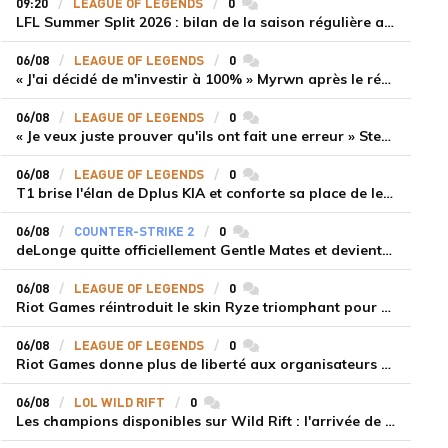
09:20
LEAGUE OF LEGENDS
0
commentaires
LFL Summer Split 2026 : bilan de la saison régulière avec Solary en tête
06/08
LEAGUE OF LEGENDS
0
commentaires
« J'ai décidé de m'investir à 100% » Myrwn après le réveil de Movistar KOI face à Fnatic
06/08
LEAGUE OF LEGENDS
0
commentaires
« Je veux juste prouver qu'ils ont fait une erreur » Stend se confie sur son mercato chaotique et ses ambitions avec Shifters
06/08
LEAGUE OF LEGENDS
0
commentaires
T1 brise l'élan de Dplus KIA et conforte sa place de leader en LCK 2026 Rounds 3-4
06/08
COUNTER-STRIKE 2
0
commentaires
deLonge quitte officiellement Gentle Mates et devient agent libre
06/08
LEAGUE OF LEGENDS
0
commentaires
Riot Games réintroduit le skin Ryze triomphant pour récompenser la scène amateur
06/08
LEAGUE OF LEGENDS
0
commentaires
Riot Games donne plus de liberté aux organisateurs de tournois locaux sur League of Legends
06/08
LOL WILD RIFT
0
commentaires
Les champions disponibles sur Wild Rift : l'arrivée de Cho'Gath