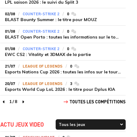
LPL saison 2026 : le suivi du Split 3
02/08
COUNTER-STRIKE 2
0
commentaires
BLAST Bounty Summer : le titre pour MOUZ
01/08
COUNTER-STRIKE 2
0
commentaires
BLAST Open Porto : toutes les informations sur le tournoi
01/08
COUNTER-STRIKE 2
0
commentaires
EWC CS2 : Vitality et 3DMAX de la partie
21/07
LEAGUE OF LEGENDS
0
commentaires
Esports Nations Cup 2026 : toutes les infos sur le tournoi
20/07
LEAGUE OF LEGENDS
3
commentaires
Esports World Cup LoL 2026 : le titre pour Dplus KIA
1
/
8
TOUTES LES COMPÉTITIONS
page précédente
page suivante
ACTU JEUX VIDEO