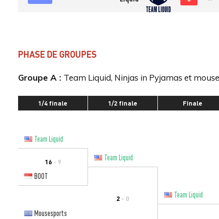
PHASE DE GROUPES
Groupe A :
Team Liquid, Ninjas in Pyjamas et mouse
1/4 finale
1/2 finale
Finale
Team Liquid
Team Liquid
16
- 9
BOOT
Team Liquid
2
- 0
Mousesports