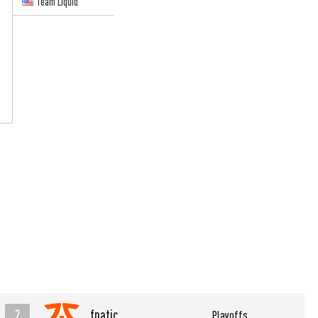
Team Liquid
2
fnatic
Playoffs