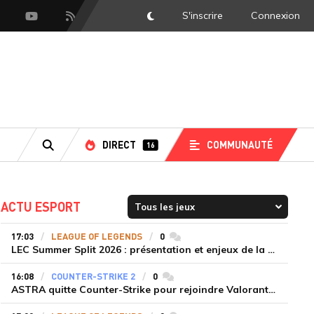
S'inscrire
Connexion
DarkMode
scord
Youtube
Flux RSS
DIRECT
COMMUNAUTÉ
16
RECHERCHE
ACTU ESPORT
17:03
LEAGUE OF LEGENDS
0
commentaires
LEC Summer Split 2026 : présentation et enjeux de la troisième semaine de compétition
16:08
COUNTER-STRIKE 2
0
commentaires
ASTRA quitte Counter-Strike pour rejoindre Valorant et la scène compétitive Game Changers