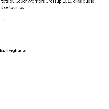
ultats du CouchWarriors Crossup 2019 ainsi que le
t ce tournoi.
Ball FighterZ