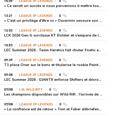
15:09
LEAGUE OF LEGENDS
0
commentaires
« Ce serait un succès si nous parvenions à mettre tous les joueurs à niveau pour espérer atteindre les playoffs », Nukeduck et Mithy après la victoire de Team Heretics
13:21
LEAGUE OF LEGENDS
0
commentaires
« C'est un privilège d'être ici » Oscarinin savoure son retour en LEC et prépare sa revanche
12:03
LEAGUE OF LEGENDS
0
commentaires
LCK 2026 Gen.G surclasse KT Rolster et s'empare de la deuxième place du Legend Group
10:53
LEAGUE OF LEGENDS
0
commentaires
LEC Summer 2026 : Team Heretics fait chuter Fnatic et lance enfin sa saison estivale
09:39
LEAGUE OF LEGENDS
0
commentaires
T1 place Oner sur le banc et titularise le rookie Painter face à Hanwha Life Esports
09:08
LEAGUE OF LEGENDS
0
commentaires
LEC Summer 2026 : GIANTX enfonce Shifters et décroche sa première victoire
07/08
LOL WILD RIFT
0
commentaires
Les champions disponibles sur Wild Rift : l'arrivée de Cho'Gath
07/08
LEAGUE OF LEGENDS
0
commentaires
« La confiance est de retour » Tom et Faker débriefent la victoire convaincante de T1 face à Dplus KIA