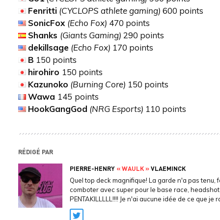
Fenritti
(CYCLOPS athlete gaming)
600
points
SonicFox
(Echo Fox)
470 points
Shanks
(Giants Gaming)
290 points
dekillsage
(Echo Fox)
170 points
B
150
points
hirohiro
150 points
Kazunoko
(Burning Core)
150 points
Wawa
145
points
HookGangGod
(NRG Esports)
110 points
RÉDIGÉ PAR
PIERRE-HENRY
« WAULK »
VLAEMINCK
Quel top deck magnifique! La garde n'a pas tenu, f
comboter avec super pour le base race, headshot
PENTAKILLLLL!!!! Je n'ai aucune idée de ce que je r