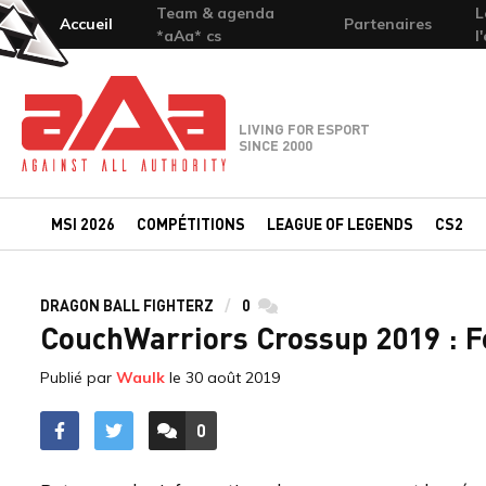
Team & agenda
L
Accueil
Partenaires
*aAa* cs
l
Team-aAa - against All authority
LIVING FOR ESPORT
SINCE 2000
MSI 2026
COMPÉTITIONS
LEAGUE OF LEGENDS
CS2
DRAGON BALL FIGHTERZ
0
commentaires
CouchWarriors Crossup 2019 : Fe
Publié par
Waulk
le
30 août 2019
0
ACCÉDER AUX
COMMENTAIRES