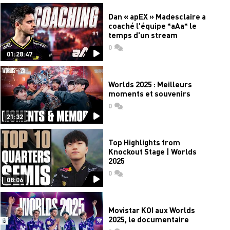
Dan « apEX » Madesclaire a
coaché l'équipe *aAa* le
temps d'un stream
0
commentaires
01:28:47
Worlds 2025 : Meilleurs
moments et souvenirs
0
commentaires
21:32
Top Highlights from
Knockout Stage | Worlds
2025
0
commentaires
08:06
Movistar KOI aux Worlds
2025, le documentaire