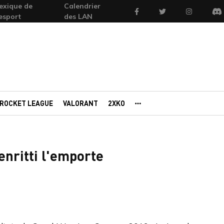
exique de
Calendrier
Facebook
Twitter
Instagram
'esport
des LAN
Di
ROCKET LEAGUE
VALORANT
2XKO
AUTRES PORTAILS
nritti l'emporte