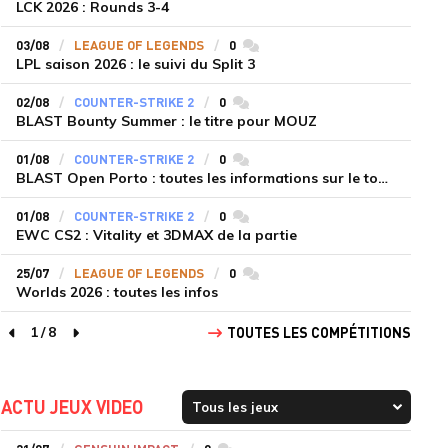
LCK 2026 : Rounds 3-4
03/08
LEAGUE OF LEGENDS
0
commentaires
LPL saison 2026 : le suivi du Split 3
02/08
COUNTER-STRIKE 2
0
commentaires
BLAST Bounty Summer : le titre pour MOUZ
01/08
COUNTER-STRIKE 2
0
commentaires
BLAST Open Porto : toutes les informations sur le tournoi
01/08
COUNTER-STRIKE 2
0
commentaires
EWC CS2 : Vitality et 3DMAX de la partie
25/07
LEAGUE OF LEGENDS
0
commentaires
Worlds 2026 : toutes les infos
1
/
8
TOUTES LES COMPÉTITIONS
page précédente
page suivante
ACTU JEUX VIDEO