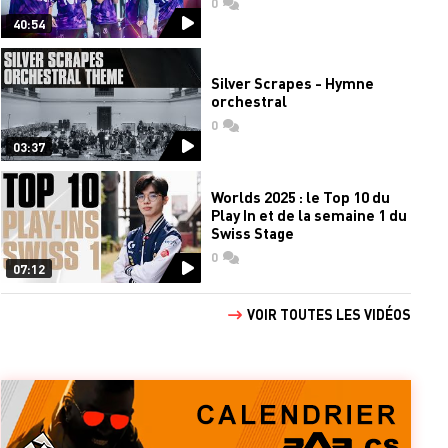
0
commentaires
40:54
Silver Scrapes - Hymne
orchestral
0
commentaires
03:37
Worlds 2025 : le Top 10 du
Play In et de la semaine 1 du
Swiss Stage
0
commentaires
07:12
VOIR TOUTES LES VIDÉOS