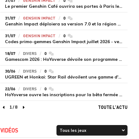
31/07
GENSHIN IMPACT
0
commentaires
Le premier Genshin Café ouvrira ses portes à Paris le 14 août
31/07
GENSHIN IMPACT
0
commentaires
Genshin Impact déploiera sa version 7.0 et la région de Snezhnaya le 12 août
31/07
GENSHIN IMPACT
0
commentaires
Codes primo-gemmes Genshin Impact juillet 2026 - version 7.0
18/07
DIVERS
0
commentaires
Gamescom 2026 : HoYoverse dévoile son programme et présente deux nouveaux jeux inédits
30/06
DIVERS
0
commentaires
UGREEN et Honkai: Star Rail dévoilent une gamme d'accessoires de recharge en édition limitée
22/06
DIVERS
0
commentaires
HoYoverse ouvre les inscriptions pour la bêta fermée de Honkai : Nexus Anima
1
/
8
TOUTE L'ACTU
page précédente
page suivante
VIDÉOS