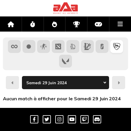
Me
Accueil
Flux
Directs
Compétitions
Actu jeux v
Hier
Dema
Aucun match à afficher pour le Samedi 29 Juin 2024