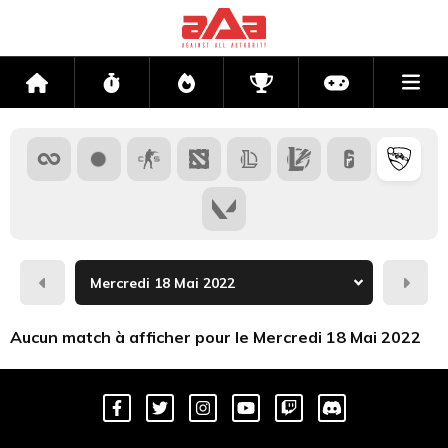
Me
Accueil
Flux
Directs
Compétitions
Actu jeux v
Hier
Dema
Aucun match à afficher pour le Mercredi 18 Mai 2022