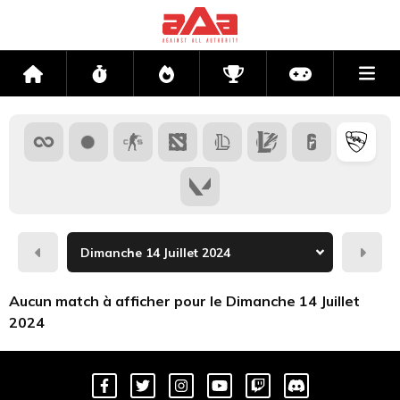
Me
Accueil
Flux
Directs
Compétitions
Actu jeux v
Hier
Dema
Aucun match à afficher pour le Dimanche 14 Juillet
2024