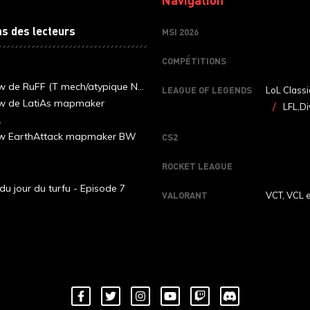
ns des lecteurs
MSI 2026
COMPÉTITIONS
ew de RuFF (T mech/atypique N...
LEAGUE OF LEGENDS
LoL Classi
ew de LatiAs mapmaker
LFL,Di
.
iew EarthAttack mapmaker BW
CS2
ROCKET LEAGUE
du jour du turfu - Episode 7
VALORANT
VCT, VCL 