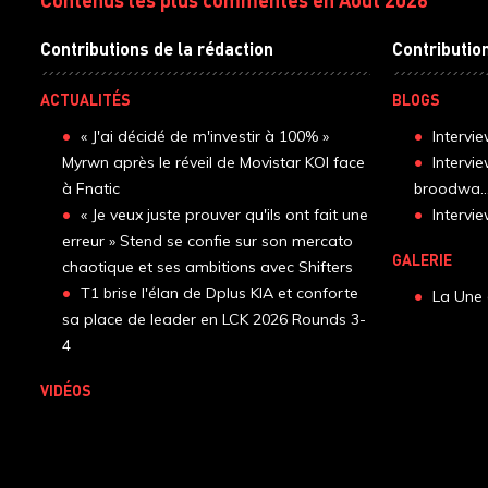
Contributions de la rédaction
Contributio
ACTUALITÉS
BLOGS
« J'ai décidé de m'investir à 100% »
Intervi
Myrwn après le réveil de Movistar KOI face
Intervi
à Fnatic
broodwa..
« Je veux juste prouver qu'ils ont fait une
Interv
erreur » Stend se confie sur son mercato
GALERIE
chaotique et ses ambitions avec Shifters
T1 brise l'élan de Dplus KIA et conforte
La Une 
sa place de leader en LCK 2026 Rounds 3-
4
VIDÉOS