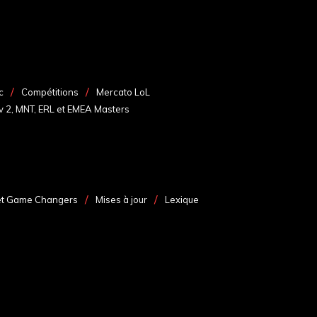
c
Compétitions
Mercato LoL
v 2, MNT, ERL et EMEA Masters
et Game Changers
Mises à jour
Lexique