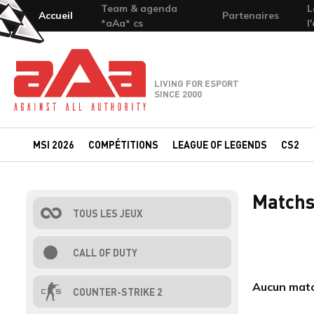
Team & agenda
L
Accueil
Partenaires
*aAa* cs
l
Team-aAa - against All authority
LIVING FOR ESPORT
SINCE 2000
MSI 2026
COMPÉTITIONS
LEAGUE OF LEGENDS
CS2
Matchs
TOUS LES JEUX
CALL OF DUTY
Aucun match
COUNTER-STRIKE 2