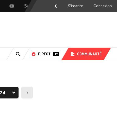
S'inscrire
Connexion
DarkMode
scord
Youtube
Flux RSS
DIRECT
COMMUNAUTÉ
17
RECHERCHE
Demain