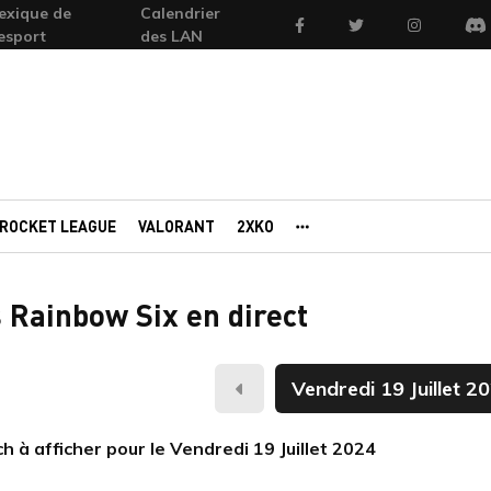
exique de
Calendrier
Facebook
Twitter
Instagram
'esport
des LAN
Di
ROCKET LEAGUE
VALORANT
2XKO
AUTRES PORTAILS
 Rainbow Six en direct
Hier
 à afficher pour le Vendredi 19 Juillet 2024