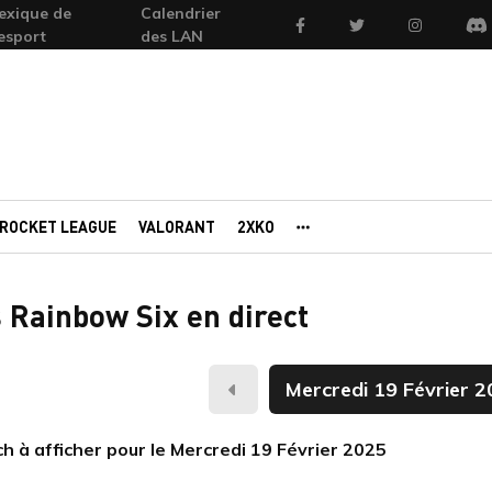
exique de
Calendrier
Facebook
Twitter
Instagram
'esport
des LAN
Di
ROCKET LEAGUE
VALORANT
2XKO
AUTRES PORTAILS
 Rainbow Six en direct
Hier
 à afficher pour le Mercredi 19 Février 2025