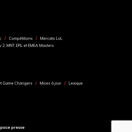
c
Compétitions
Mercato LoL
v 2, MNT, ERL et EMEA Masters
et Game Changers
Mises à jour
Lexique
space presse