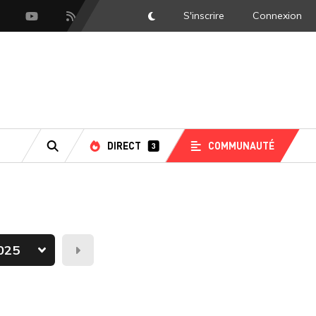
S'inscrire
Connexion
DarkMode
scord
Youtube
Flux RSS
DIRECT
COMMUNAUTÉ
3
RECHERCHE
Demain