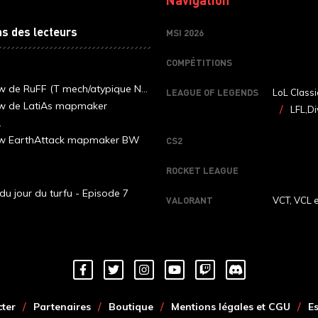
ns des lecteurs
MSI 2026
COMPÉTITIONS
ew de RuFF (T mech/atypique N...
LEAGUE OF LEGENDS
LoL Classi
ew de LatiAs mapmaker
LFL,Di
.
iew EarthAttack mapmaker BW
CS2
ROCKET LEAGUE
du jour du turfu - Episode 7
VALORANT
VCT, VCL 
ter
Partenaires
Boutique
Mentions légales et CGU
E