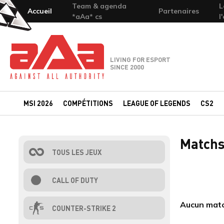
Team & agenda
L
Accueil
Partenaires
*aAa* cs
l
Team-aAa - against All authority
LIVING FOR ESPORT
SINCE 2000
MSI 2026
COMPÉTITIONS
LEAGUE OF LEGENDS
CS2
Matchs
TOUS LES JEUX
CALL OF DUTY
Aucun match
COUNTER-STRIKE 2