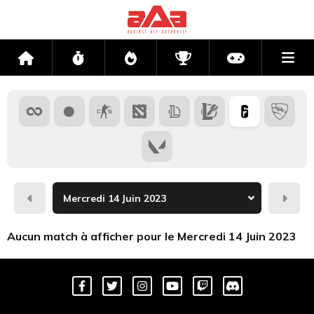
Me
Accueil
Flux
Directs
Compétitions
Actu jeux v
Hier
Dema
Aucun match à afficher pour le Mercredi 14 Juin 2023