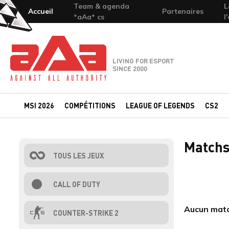
Team & agenda
L
Accueil
Partenaires
*aAa* cs
l
Team-aAa - against All authority
LIVING FOR ESPORT
SINCE 2000
MSI 2026
COMPÉTITIONS
LEAGUE OF LEGENDS
CS2
Matchs
TOUS LES JEUX
CALL OF DUTY
Aucun matc
COUNTER-STRIKE 2