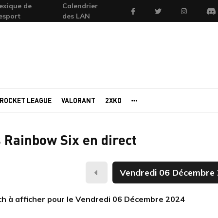
exique de
Calendrier
Facebook
Twitter
Instagram
'esport
des LAN
Di
ROCKET LEAGUE
VALORANT
2XKO
AUTRES PORTAILS
 Rainbow Six en direct
Hier
h à afficher pour le Vendredi 06 Décembre 2024