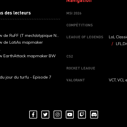
ns des lecteurs
MSI 2026
COMPÉTITIONS
ew de RuFF (T mech/atypique N...
LEAGUE OF LEGENDS
LoL Classi
ew de LatiAs mapmaker
LFL,Di
.
iew EarthAttack mapmaker BW
CS2
ROCKET LEAGUE
du jour du turfu - Episode 7
VALORANT
VCT, VCL 