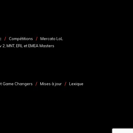
c
Compétitions
Mercato LoL
v 2, MNT, ERL et EMEA Masters
et Game Changers
Mises à jour
Lexique