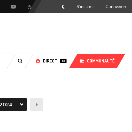
S'inscrire
Connexion
DarkMode
scord
Youtube
Flux RSS
DIRECT
COMMUNAUTÉ
13
RECHERCHE
Demain