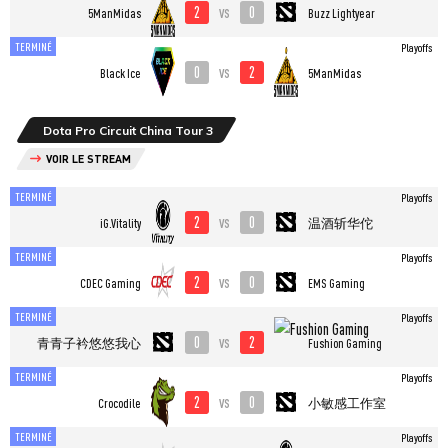
2
0
vs
5ManMidas
Buzz Lightyear
TERMINÉ
Playoffs
0
2
vs
Black Ice
5ManMidas
Dota Pro Circuit China Tour 3
VOIR LE STREAM
TERMINÉ
Playoffs
2
0
vs
iG.Vitality
温酒斩华佗
TERMINÉ
Playoffs
2
0
vs
CDEC Gaming
EMS Gaming
TERMINÉ
Playoffs
0
2
vs
青青子衿悠悠我心
Fushion Gaming
TERMINÉ
Playoffs
2
0
vs
Crocodile
小敏感工作室
TERMINÉ
Playoffs