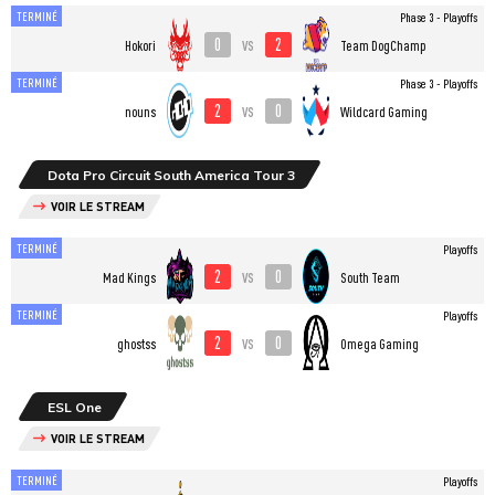
TERMINÉ
Phase 3 - Playoffs
0
2
vs
Hokori
Team DogChamp
TERMINÉ
Phase 3 - Playoffs
2
0
vs
nouns
Wildcard Gaming
Dota Pro Circuit South America Tour 3
VOIR LE STREAM
TERMINÉ
Playoffs
2
0
vs
Mad Kings
South Team
TERMINÉ
Playoffs
2
0
vs
ghostss
Omega Gaming
ESL One
VOIR LE STREAM
TERMINÉ
Playoffs