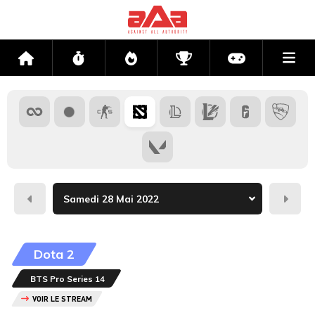
Me
Accueil
Flux
Directs
Compétitions
Actu jeux v
Hier
Dema
Dota 2
BTS Pro Series 14
VOIR LE STREAM