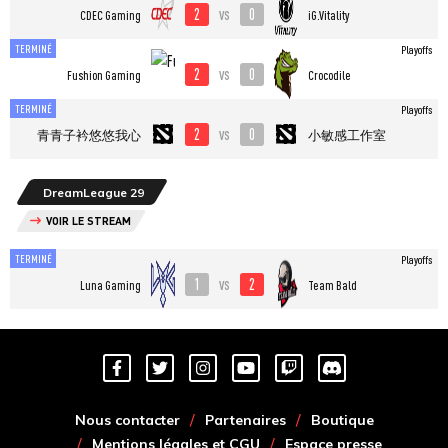
2
0
vs
CDEC Gaming
iG.Vitality
TERMINÉ
Playoffs
2
0
vs
Fushion Gaming
Crocodile
TERMINÉ
Playoffs
2
0
vs
青青子衿悠悠我心
小敏感工作室
DreamLeague 29
VOIR LE STREAM
TERMINÉ
Playoffs
1
2
vs
Luna Gaming
Team Bald
Nous contacter
Partenaires
Boutique
Mentions légales et CGU
Espace presse