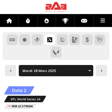
Me
Accueil
Flux
Directs
Compétitions
Actu jeux v
Hier
Dema
Dota 2
EPL World Series 16
VOIR LE STREAM