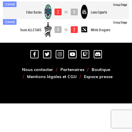
TERMINÉ
Group Stage
2
0
vs
Estar Backs
Lava Esports
TERMINÉ
Group Stage
0
2
vs
Team ALLSTARS
White Dragons
Nous contacter
Partenaires
Boutique
Mentions légales et CGU
Espace presse