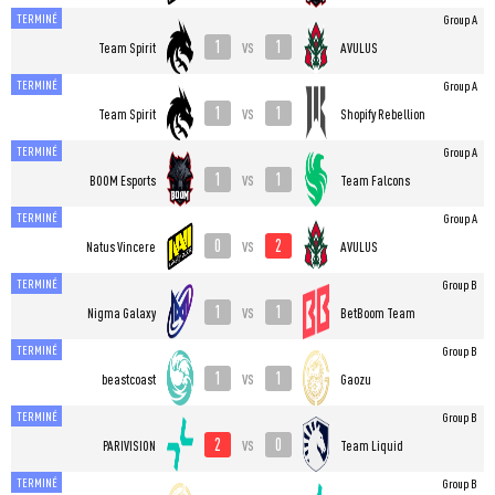
TERMINÉ
Group A
1
1
vs
Team Spirit
AVULUS
TERMINÉ
Group A
1
1
vs
Team Spirit
Shopify Rebellion
TERMINÉ
Group A
1
1
vs
BOOM Esports
Team Falcons
TERMINÉ
Group A
0
2
vs
Natus Vincere
AVULUS
TERMINÉ
Group B
1
1
vs
Nigma Galaxy
BetBoom Team
TERMINÉ
Group B
1
1
vs
beastcoast
Gaozu
TERMINÉ
Group B
2
0
vs
PARIVISION
Team Liquid
TERMINÉ
Group B