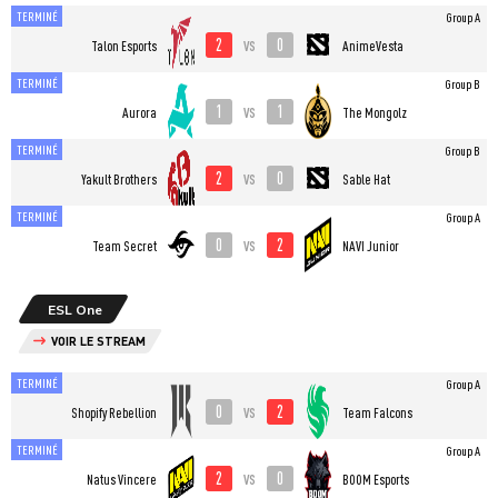
TERMINÉ
Group A
2
0
vs
Talon Esports
AnimeVesta
TERMINÉ
Group B
1
1
vs
Aurora
The Mongolz
TERMINÉ
Group B
2
0
vs
Yakult Brothers
Sable Hat
TERMINÉ
Group A
0
2
vs
Team Secret
NAVI Junior
ESL One
VOIR LE STREAM
TERMINÉ
Group A
0
2
vs
Shopify Rebellion
Team Falcons
TERMINÉ
Group A
2
0
vs
Natus Vincere
BOOM Esports