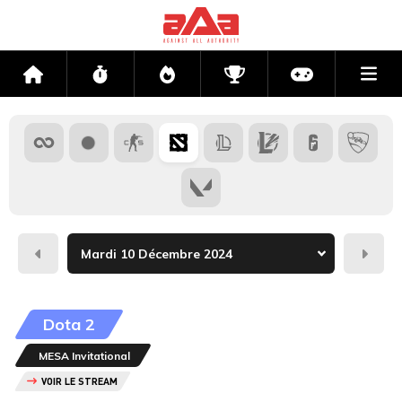
Me
Accueil
Flux
Directs
Compétitions
Actu jeux v
Hier
Dema
Dota 2
MESA Invitational
VOIR LE STREAM