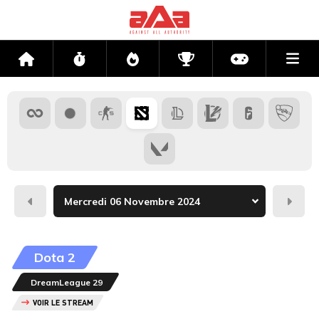
Me
Accueil
Flux
Directs
Compétitions
Actu jeux v
Hier
Dema
Dota 2
DreamLeague 29
VOIR LE STREAM