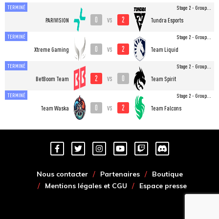
TERMINÉ
Stage 2 - Group...
0
2
vs
PARIVISION
Tundra Esports
TERMINÉ
Stage 2 - Group...
0
2
vs
Xtreme Gaming
Team Liquid
TERMINÉ
Stage 2 - Group...
2
0
vs
BetBoom Team
Team Spirit
TERMINÉ
Stage 2 - Group...
0
2
vs
Team Waska
Team Falcons
Nous contacter
Partenaires
Boutique
Mentions légales et CGU
Espace presse