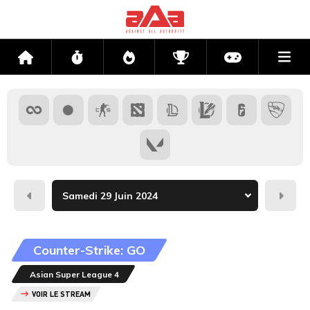
Me
Accueil
Flux
Directs
Compétitions
Actu jeux v
Hier
Dema
Counter-Strike: GO
Asian Super League 4
VOIR LE STREAM