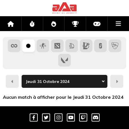
Me
Accueil
Flux
Directs
Compétitions
Actu jeux v
Hier
Dema
Aucun match à afficher pour le Jeudi 31 Octobre 2024