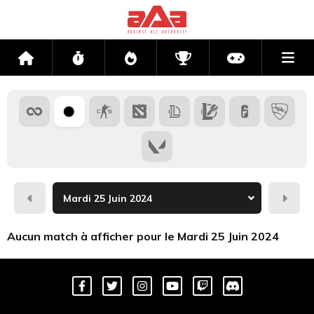
Me
Accueil
Flux
Directs
Compétitions
Actu jeux v
Hier
Dema
Aucun match à afficher pour le Mardi 25 Juin 2024