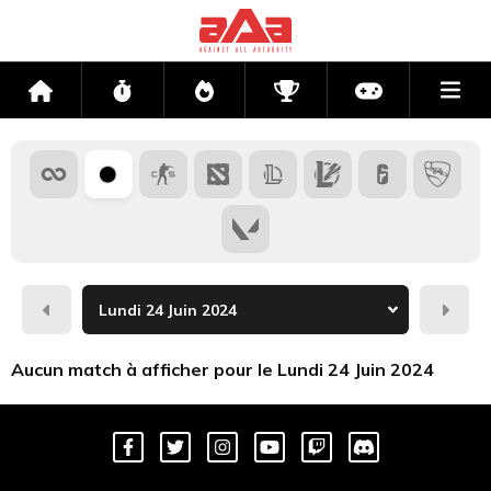
Me
Accueil
Flux
Directs
Compétitions
Actu jeux v
Hier
Dema
Aucun match à afficher pour le Lundi 24 Juin 2024