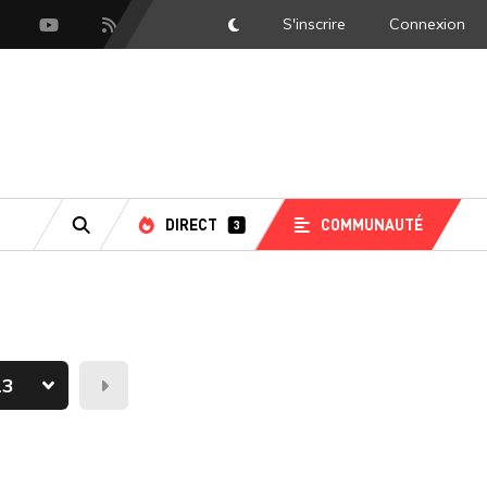
S'inscrire
Connexion
DarkMode
scord
Youtube
Flux RSS
DIRECT
COMMUNAUTÉ
3
RECHERCHE
Demain