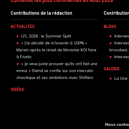
Contributions de la rédaction
Contributio
ACTUALITÉS
BLOGS
LFL 2026 : le Summer Split
Intervi
« J'ai décidé de m'investir à 100% »
Intervi
Myrwn après le réveil de Movistar KOI face
broodwa..
à Fnatic
Interv
« Je veux juste prouver qu'ils ont fait une
GALERIE
erreur » Stend se confie sur son mercato
chaotique et ses ambitions avec Shifters
La Une 
VIDÉOS
Nous contac