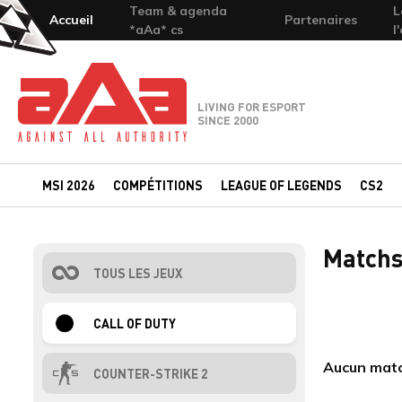
Team & agenda
L
Accueil
Partenaires
*aAa* cs
l
Team-aAa - against All authority
LIVING FOR ESPORT
SINCE 2000
MSI 2026
COMPÉTITIONS
LEAGUE OF LEGENDS
CS2
Matchs 
TOUS LES JEUX
CALL OF DUTY
Aucun match
COUNTER-STRIKE 2