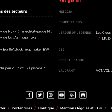
ns des lecteurs
MSI 2026
COMPÉTITIONS
ew de RuFF (T mech/atypique N...
LEAGUE OF LEGENDS
LoL Classi
ew de LatiAs mapmaker
LFL,Di
.
iew EarthAttack mapmaker BW
CS2
ROCKET LEAGUE
du jour du turfu - Episode 7
VALORANT
VCT, VCL 
ter
Partenaires
Boutique
Mentions légales et CGU
E