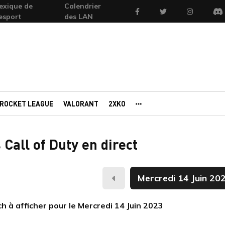
exique de
Calendrier
Facebook
Twitter
Instagram
'esport
des LAN
Di
ROCKET LEAGUE
VALORANT
2XKO
AUTRES PORTAILS
Call of Duty en direct
Hier
 à afficher pour le Mercredi 14 Juin 2023