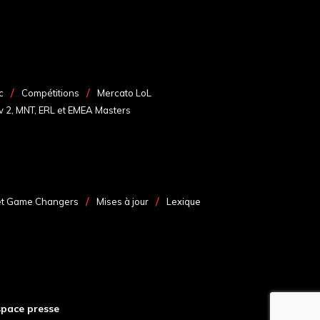
c
Compétitions
Mercato LoL
v 2, MNT, ERL et EMEA Masters
et Game Changers
Mises à jour
Lexique
space presse