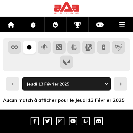
Me
Accueil
Flux
Directs
Compétitions
Actu jeux v
Hier
Dema
Aucun match à afficher pour le Jeudi 13 Février 2025