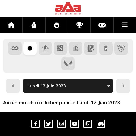
Me
Accueil
Flux
Directs
Compétitions
Actu jeux v
Hier
Dema
Aucun match à afficher pour le Lundi 12 Juin 2023