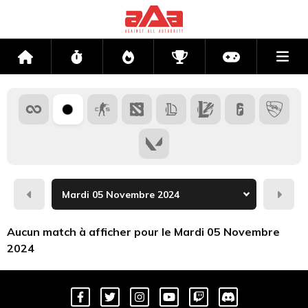
Me
Accueil
Flux
Directs
Compétitions
Actu jeux v
Hier
Dema
Aucun match à afficher pour le Mardi 05 Novembre
2024