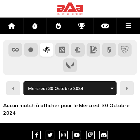
Me
Accueil
Flux
Directs
Compétitions
Actu jeux v
Hier
Dema
Aucun match à afficher pour le Mercredi 30 Octobre
2024