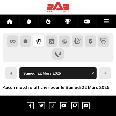
Me
Accueil
Flux
Directs
Compétitions
Actu jeux v
Hier
Dema
Aucun match à afficher pour le Samedi 22 Mars 2025