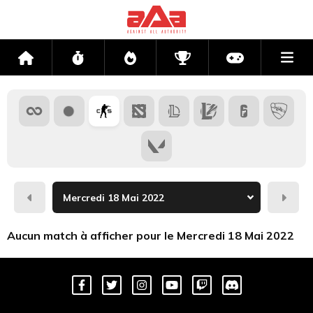
Me
Accueil
Flux
Directs
Compétitions
Actu jeux v
Hier
Dema
Aucun match à afficher pour le Mercredi 18 Mai 2022