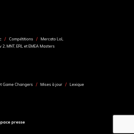
c
Compétitions
Mercato LoL
v 2, MNT, ERL et EMEA Masters
et Game Changers
Mises à jour
Lexique
space presse