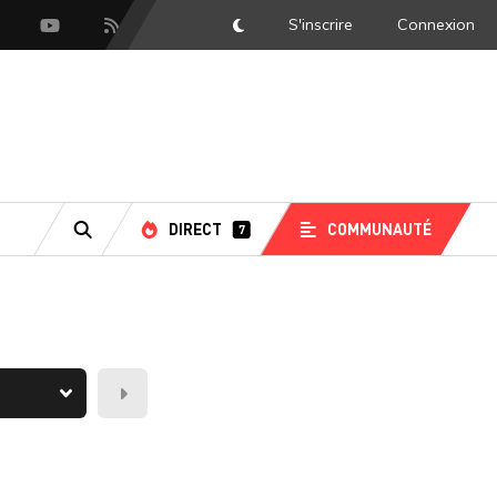
S'inscrire
Connexion
DarkMode
scord
Youtube
Flux RSS
DIRECT
COMMUNAUTÉ
7
RECHERCHE
Demain