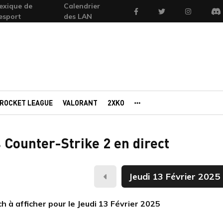
exique de
Calendrier
Facebook
Twitter
Instagram
'esport
des LAN
Di
ROCKET LEAGUE
VALORANT
2XKO
AUTRES PORTAILS
 Counter-Strike 2 en direct
Hier
 à afficher pour le Jeudi 13 Février 2025