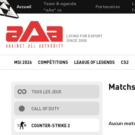
Team & agenda
L
Accueil
Partenaires
*aAa* cs
l
Team-aAa - against All authority
LIVING FOR ESPORT
SINCE 2000
MSI 2026
COMPÉTITIONS
LEAGUE OF LEGENDS
CS2
Matchs
TOUS LES JEUX
CALL OF DUTY
Aucun match
COUNTER-STRIKE 2