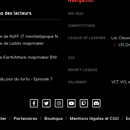
ns des lecteurs
MSI 2026
COMPÉTITIONS
ew de RuFF (T mech/atypique N...
LEAGUE OF LEGENDS
LoL Classi
ew de LatiAs mapmaker
LFL,Di
.
iew EarthAttack mapmaker BW
CS2
ROCKET LEAGUE
du jour du turfu - Episode 7
VALORANT
VCT, VCL 
ter
Partenaires
Boutique
Mentions légales et CGU
E