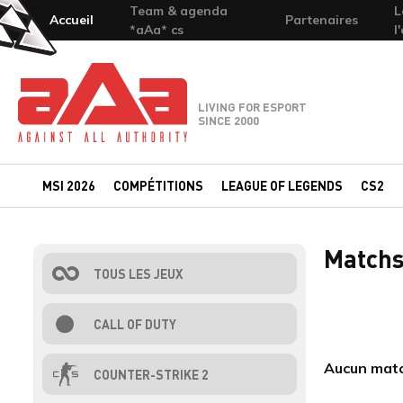
Team & agenda
L
Accueil
Partenaires
*aAa* cs
l
Team-aAa - against All authority
LIVING FOR ESPORT
SINCE 2000
MSI 2026
COMPÉTITIONS
LEAGUE OF LEGENDS
CS2
Matchs 
TOUS LES JEUX
CALL OF DUTY
Aucun match
COUNTER-STRIKE 2