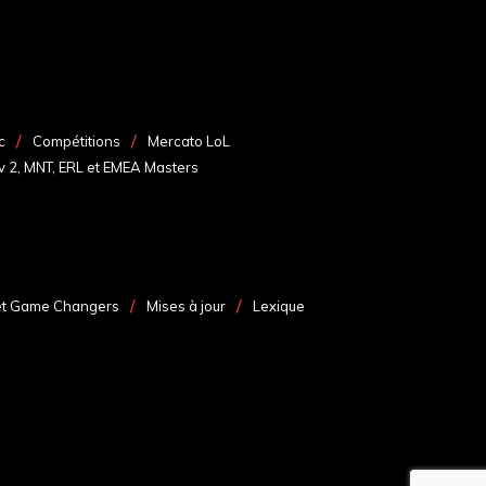
c
Compétitions
Mercato LoL
v 2, MNT, ERL et EMEA Masters
et Game Changers
Mises à jour
Lexique