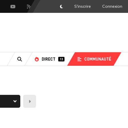
S'inscrire
Connexion
DarkMode
scord
Youtube
Flux RSS
DIRECT
COMMUNAUTÉ
13
RECHERCHE
Demain