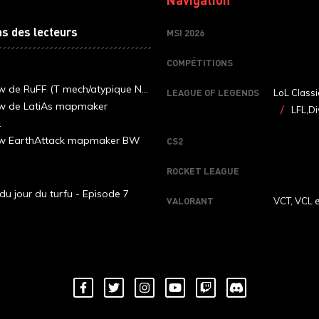
ns des lecteurs
MSI 2026
COMPÉTITIONS
ew de RuFF (T mech/atypique N...
LEAGUE OF LEGENDS
LoL Classi
ew de LatiAs mapmaker
LFL,Di
.
iew EarthAttack mapmaker BW
CS2
ROCKET LEAGUE
du jour du turfu - Episode 7
VALORANT
VCT, VCL 