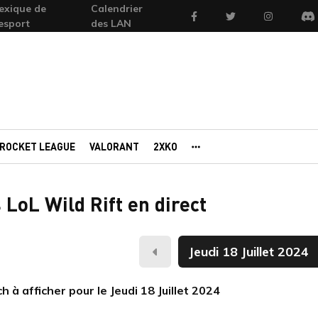
exique de
Calendrier
Facebook
Twitter
Instagram
'esport
des LAN
Di
ROCKET LEAGUE
VALORANT
2XKO
AUTRES PORTAILS
LoL Wild Rift en direct
Hier
 à afficher pour le Jeudi 18 Juillet 2024