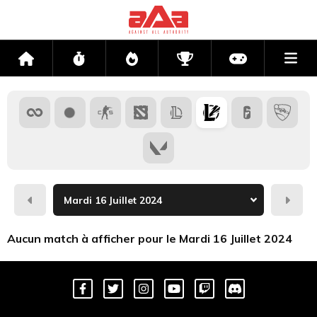
Me
Accueil
Flux
Directs
Compétitions
Actu jeux v
Hier
Dema
Aucun match à afficher pour le Mardi 16 Juillet 2024