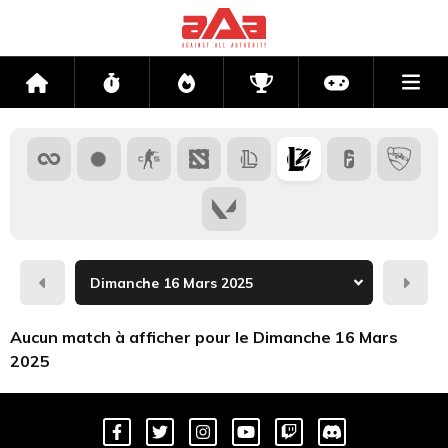
Me
Accueil
Flux
Directs
Compétitions
Actu jeux v
Hier
Dema
Aucun match à afficher pour le Dimanche 16 Mars
2025