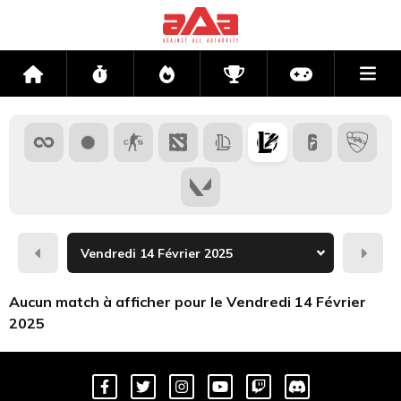
Me
Accueil
Flux
Directs
Compétitions
Actu jeux v
Hier
Dema
Aucun match à afficher pour le Vendredi 14 Février
2025