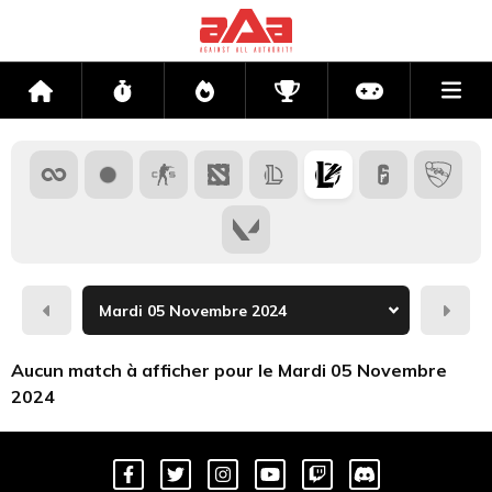
Me
Accueil
Flux
Directs
Compétitions
Actu jeux v
Hier
Dema
Aucun match à afficher pour le Mardi 05 Novembre
2024