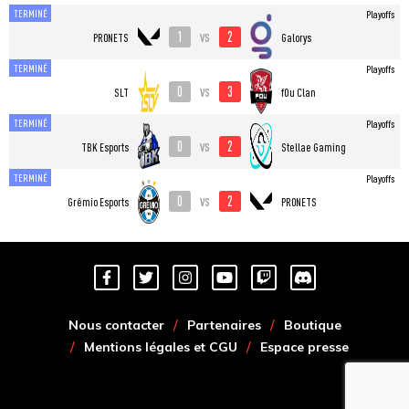
TERMINÉ
Playoffs
1
2
vs
PR0NETS
Galorys
TERMINÉ
Playoffs
0
3
vs
SLT
fOu Clan
TERMINÉ
Playoffs
0
2
vs
TBK Esports
Stellae Gaming
TERMINÉ
Playoffs
0
2
vs
Grêmio Esports
PR0NETS
Nous contacter
Partenaires
Boutique
Mentions légales et CGU
Espace presse