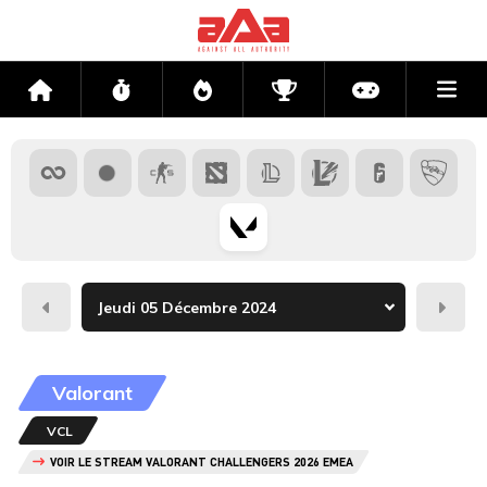
Me
Accueil
Flux
Directs
Compétitions
Actu jeux v
Hier
Dema
Valorant
VCL
VOIR LE STREAM VALORANT CHALLENGERS 2026 EMEA