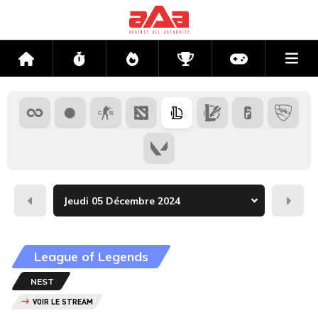
Me
Accueil
Flux
Directs
Compétitions
Actu jeux v
Hier
Dema
League of Legends
NEST
VOIR LE STREAM