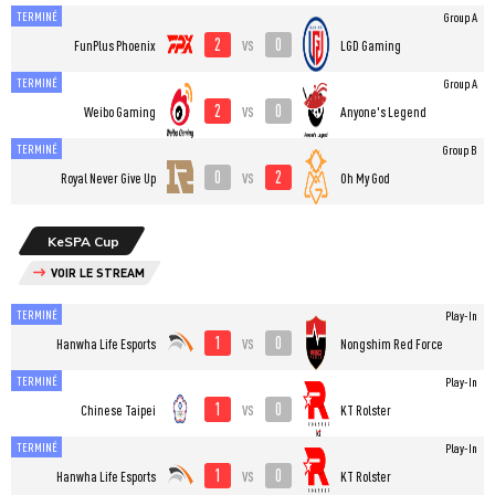
TERMINÉ
Group A
2
0
vs
FunPlus Phoenix
LGD Gaming
TERMINÉ
Group A
2
0
vs
Weibo Gaming
Anyone's Legend
TERMINÉ
Group B
0
2
vs
Royal Never Give Up
Oh My God
KeSPA Cup
VOIR LE STREAM
TERMINÉ
Play-In
1
0
vs
Hanwha Life Esports
Nongshim Red Force
TERMINÉ
Play-In
1
0
vs
Chinese Taipei
KT Rolster
TERMINÉ
Play-In
1
0
vs
Hanwha Life Esports
KT Rolster